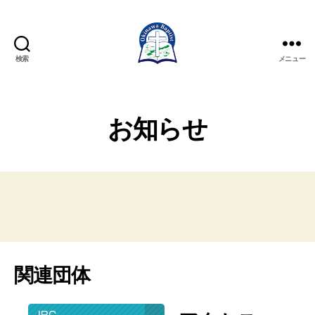
検索
メニュー
沖
縄
バ
プ
お知らせ
テ
ス
ト
連
盟
公
式
ウ
ェ
関連団体
ブ
サ
イ