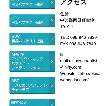
アクセス
ト
住所
中頭郡西原町幸地
1019-1
TEL: 098-946-7839
FAX:098-946-7840
E-
mail:okinawabaptist
@nifty.com
Website⇒http://okina
wabaptist.com/